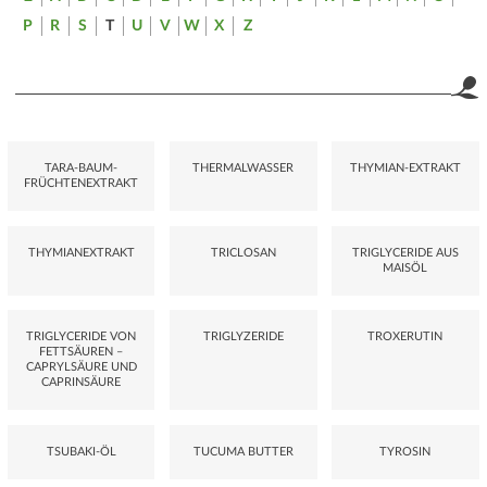
P
R
S
T
U
V
W
X
Z
TARA-BAUM-
THERMALWASSER
THYMIAN-EXTRAKT
FRÜCHTENEXTRAKT
THYMIANEXTRAKT
TRICLOSAN
TRIGLYCERIDE AUS
MAISÖL
TRIGLYCERIDE VON
TRIGLYZERIDE
TROXERUTIN
FETTSÄUREN –
CAPRYLSÄURE UND
CAPRINSÄURE
TSUBAKI-ÖL
TUCUMA BUTTER
TYROSIN