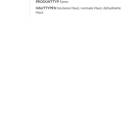
PRODUKTTYP
Seren
HAUTTYPEN
trockene Haut, normale Haut, dehydrierte
Haut
PRODUKTE
FIRMA
ZIAJA
DATENS
ZIAJA MED
PFLEGELINIEN GUIDE
VEGANE PRODUKTE