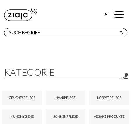
Menu
AT
WO ZU KAUFEN
PRODUKTE
E-SHOP
KATEGORIE
KONTAKT
GESICHTSPFLEGE
HAARPFLEGE
KÖRPERPFLEGE
MUNDHYGIENE
SONNENPFLEGE
VEGANE PRODUKTE